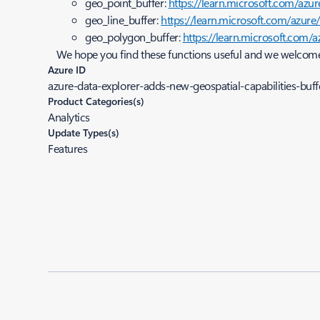
geo_point_buffer:
https://learn.microsoft.com/azu
geo_line_buffer:
https://learn.microsoft.com/azure
geo_polygon_buffer:
https://learn.microsoft.com/
We hope you find these functions useful and we welcom
Azure ID
azure-data-explorer-adds-new-geospatial-capabilities-buff
Product Categories(s)
Analytics
Update Types(s)
Features