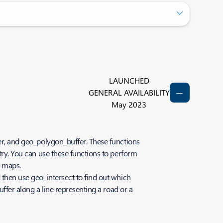
LAUNCHED
GENERAL AVAILABILITY
May 2023
fer, and geo_polygon_buffer. These functions
etry. You can use these functions to perform
n maps.
 then use geo_intersect to find out which
uffer along a line representing a road or a