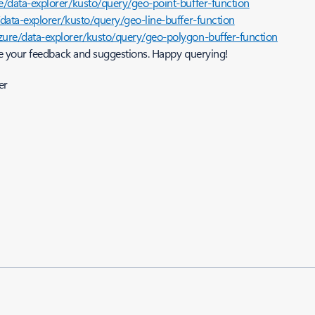
re/data-explorer/kusto/query/geo-point-buffer-function
/data-explorer/kusto/query/geo-line-buffer-function
azure/data-explorer/kusto/query/geo-polygon-buffer-function
e your feedback and suggestions. Happy querying!
er