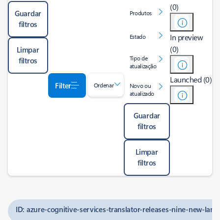
(0)
Guardar
Produtos
filtros
In preview
Estado
(0)
Limpar
Tipo de
filtros
atualização
Launched (0)
Filter
Ordenar
Novo ou
atualizado
Guardar
filtros
Limpar
filtros
ID: azure-cognitive-services-translator-releases-nine-new-lan