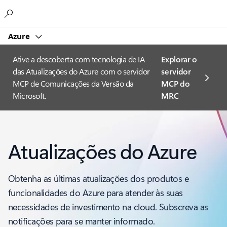
Microsoft
Azure
Ative a descoberta com tecnologia de IA
Explorar o
das Atualizações do Azure com o servidor
servidor
MCP de Comunicações da Versão da
MCP do
Microsoft.
MRC
Atualizações do Azure
Obtenha as últimas atualizações dos produtos e
funcionalidades do Azure para atender às suas
necessidades de investimento na cloud. Subscreva as
notificações para se manter informado.