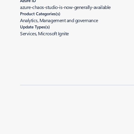
Azure ID
azure-chaos-studio-is-now-generally-available
Product Categories(s)
Analytics, Management and governance
Update Types(s)
Services, Microsoft Ignite
Added to roadmap:
11/15/2023
|
Last modified:
11/15/2023
Share