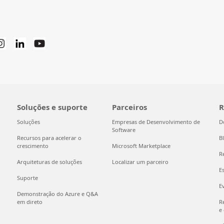
Soluções e suporte
Parceiros
R
Soluções
Empresas de Desenvolvimento de
D
Software
Recursos para acelerar o
B
crescimento
Microsoft Marketplace
R
Arquiteturas de soluções
Localizar um parceiro
E
Suporte
E
Demonstração do Azure e Q&A
em direto
R
e