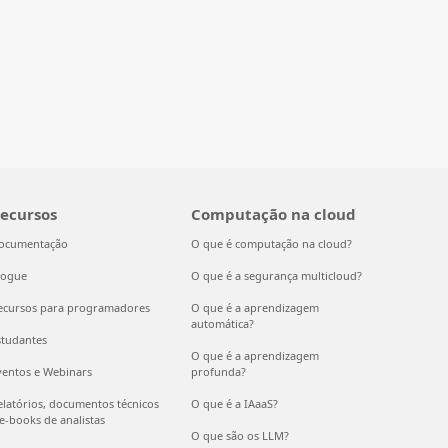
ecursos
Computação na cloud
ocumentação
O que é computação na cloud?
logue
O que é a segurança multicloud?
ecursos para programadores
O que é a aprendizagem
automática?
studantes
O que é a aprendizagem
ventos e Webinars
profunda?
elatórios, documentos técnicos
O que é a IAaaS?
 e-books de analistas
O que são os LLM?