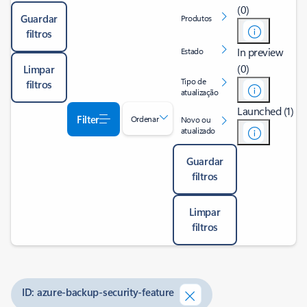
(0)
Guardar
Produtos
filtros
In preview
Estado
(0)
Limpar
Tipo de
filtros
atualização
Launched (1)
Filter
Ordenar
Novo ou
atualizado
Guardar
filtros
Limpar
filtros
ID: azure-backup-security-feature