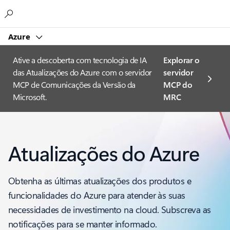
Microsoft
Azure
Ative a descoberta com tecnologia de IA
Explorar o
das Atualizações do Azure com o servidor
servidor
MCP de Comunicações da Versão da
MCP do
Microsoft.
MRC
Atualizações do Azure
Obtenha as últimas atualizações dos produtos e
funcionalidades do Azure para atender às suas
necessidades de investimento na cloud. Subscreva as
notificações para se manter informado.