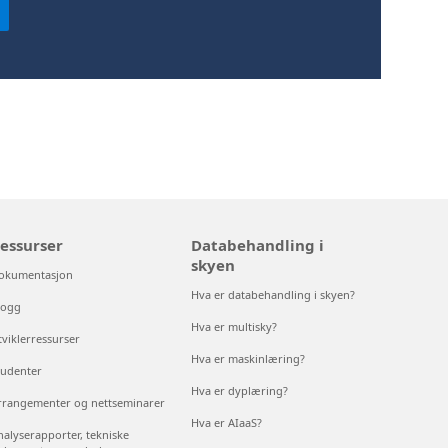
essurser
Databehandling i
skyen
okumentasjon
Hva er databehandling i skyen?
logg
Hva er multisky?
tviklerressurser
Hva er maskinlæring?
tudenter
Hva er dyplæring?
rrangementer og nettseminarer
Hva er AIaaS?
nalyserapporter, tekniske