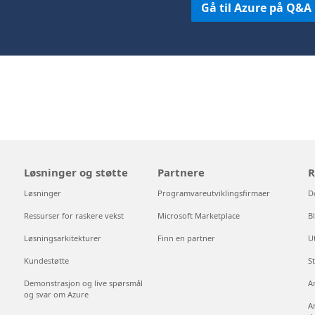
Gå til Azure på Q&A
Løsninger og støtte
Partnere
R
Løsninger
Programvareutviklingsfirmaer
D
Ressurser for raskere vekst
Microsoft Marketplace
B
Løsningsarkitekturer
Finn en partner
U
Kundestøtte
S
Demonstrasjon og live spørsmål
A
og svar om Azure
A