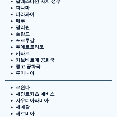
팔레스타인 자치 정부
파나마
파라과이
페루
필리핀
폴란드
포르투갈
푸에르토리코
카타르
카보베르데 공화국
콩고 공화국
루마니아
르완다
세인트키츠 네비스
사우디아라비아
세네갈
세르비아