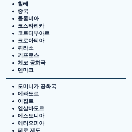
칠레
중국
콜롬비아
코스타리카
코트디부아르
크로아티아
퀴라소
키프로스
체코 공화국
덴마크
도미니카 공화국
에콰도르
이집트
엘살바도르
에스토니아
에티오피아
페로 제도