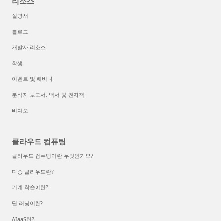
리소스
설명서
블로그
개발자 리소스
학생
이벤트 및 웨비나
분석자 보고서, 백서 및 전자책
비디오
클라우드 컴퓨팅
클라우드 컴퓨팅이란 무엇인가요?
다중 클라우드란?
기계 학습이란?
딥 러닝이란?
AIaaS란?