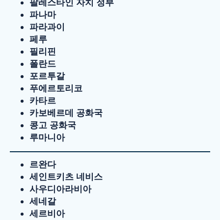
팔레스타인 자치 정부
파나마
파라과이
페루
필리핀
폴란드
포르투갈
푸에르토리코
카타르
카보베르데 공화국
콩고 공화국
루마니아
르완다
세인트키츠 네비스
사우디아라비아
세네갈
세르비아