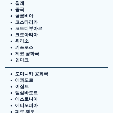
칠레
중국
콜롬비아
코스타리카
코트디부아르
크로아티아
퀴라소
키프로스
체코 공화국
덴마크
도미니카 공화국
에콰도르
이집트
엘살바도르
에스토니아
에티오피아
페로 제도