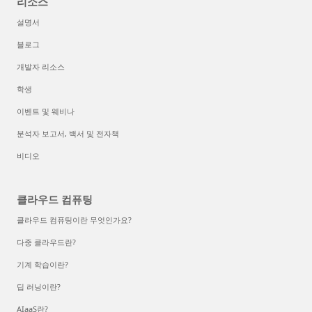
리소스
설명서
블로그
개발자 리소스
학생
이벤트 및 웨비나
분석자 보고서, 백서 및 전자책
비디오
클라우드 컴퓨팅
클라우드 컴퓨팅이란 무엇인가요?
다중 클라우드란?
기계 학습이란?
딥 러닝이란?
AIaaS란?