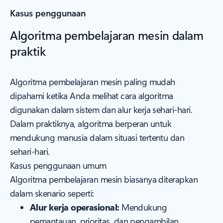
Kasus penggunaan
Algoritma pembelajaran mesin dalam
praktik
Algoritma pembelajaran mesin paling mudah
dipahami ketika Anda melihat cara algoritma
digunakan dalam sistem dan alur kerja sehari-hari.
Dalam praktiknya, algoritma berperan untuk
mendukung manusia dalam situasi tertentu dan
sehari-hari.
Kasus penggunaan umum
Algoritma pembelajaran mesin biasanya diterapkan
dalam skenario seperti:
Alur kerja operasional:
Mendukung
pemantauan, prioritas, dan pengambilan