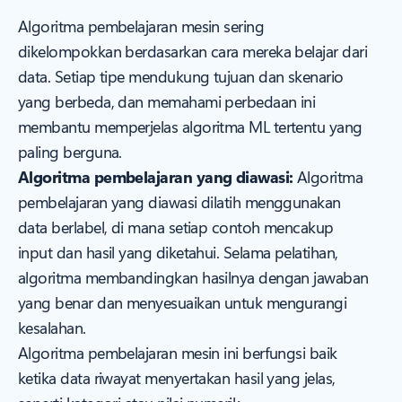
Algoritma pembelajaran mesin sering
dikelompokkan berdasarkan cara mereka belajar dari
data. Setiap tipe mendukung tujuan dan skenario
yang berbeda, dan memahami perbedaan ini
membantu memperjelas algoritma ML tertentu yang
paling berguna.
Algoritma pembelajaran yang diawasi:
Algoritma
pembelajaran yang diawasi dilatih menggunakan
data berlabel, di mana setiap contoh mencakup
input dan hasil yang diketahui. Selama pelatihan,
algoritma membandingkan hasilnya dengan jawaban
yang benar dan menyesuaikan untuk mengurangi
kesalahan.
Algoritma pembelajaran mesin ini berfungsi baik
ketika data riwayat menyertakan hasil yang jelas,