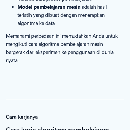
Model pembelajaran mesin
adalah hasil
terlatih yang dibuat dengan menerapkan
algoritma ke data
Memahami perbedaan ini memudahkan Anda untuk
mengikuti cara algoritma pembelajaran mesin
bergerak dari eksperimen ke penggunaan di dunia
nyata.
Cara kerjanya
Cara kerja algoritma pembelajaran