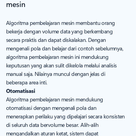
mesin
Algoritma pembelajaran mesin membantu orang
bekerja dengan volume data yang berkembang
secara praktis dan dapat diskalakan. Dengan
mengenali pola dan belajar dari contoh sebelumnya,
algoritma pembelajaran mesin ini mendukung
keputusan yang akan sulit dikelola melalui analisis
manual saja. Nilainya muncul dengan jelas di
beberapa area inti.
Otomatisasi
Algoritma pembelajaran mesin mendukung
otomatisasi dengan mengenali pola dan
menerapkan perilaku yang dipelajari secara konsisten
di seluruh data bervolume besar. Alih-alih
mengandalkan aturan ketat, sistem dapat