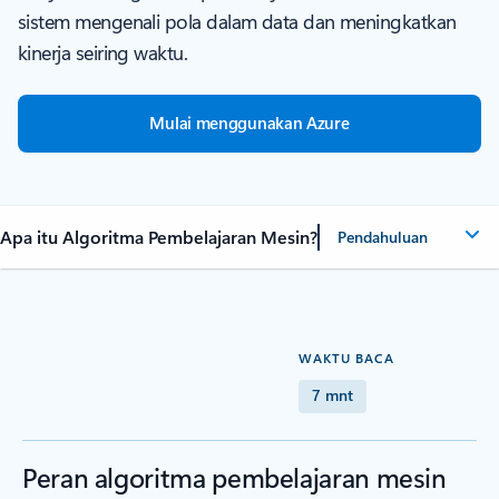
sistem mengenali pola dalam data dan meningkatkan
kinerja seiring waktu.
Mulai menggunakan Azure
Apa itu Algoritma Pembelajaran Mesin?
Pendahuluan
WAKTU BACA
7 mnt
Peran algoritma pembelajaran mesin