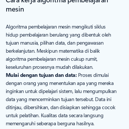
mesin
Algoritma pembelajaran mesin mengikuti siklus
hidup pembelajaran berulang yang dibentuk oleh
tujuan manusia, pilihan data, dan pengawasan
berkelanjutan. Meskipun matematika di balik
algoritma pembelajaran mesin cukup rumit,
keseluruhan prosesnya mudah dilakukan.
Mulai dengan tujuan dan data:
Proses dimulai
dengan orang yang menentukan apa yang mereka
inginkan untuk dipelajari sistem, lalu mengumpulkan
data yang mencerminkan tujuan tersebut. Data ini
ditinjau, dibersihkan, dan disiapkan sehingga cocok
untuk pelatihan. Kualitas data secara langsung
memengaruhi seberapa berguna hasilnya.