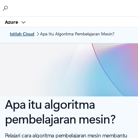
Microsoft
Azure
Istilah Cloud
Apa Itu Algoritma Pembelajaran Mesin?
Apa itu algoritma
pembelajaran mesin?
Pelajari cara algoritma pembelajaran mesin membantu