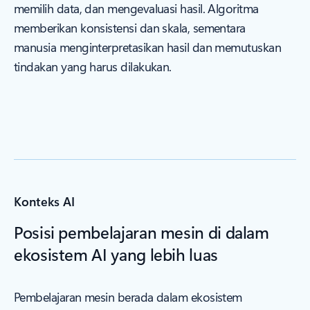
memilih data, dan mengevaluasi hasil. Algoritma
memberikan konsistensi dan skala, sementara
manusia menginterpretasikan hasil dan memutuskan
tindakan yang harus dilakukan.
Konteks AI
Posisi pembelajaran mesin di dalam
ekosistem AI yang lebih luas
Pembelajaran mesin berada dalam ekosistem