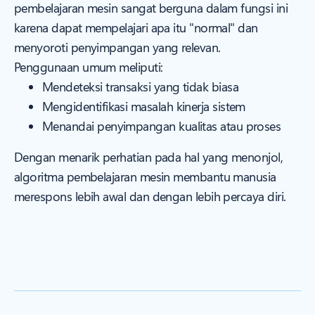
pembelajaran mesin sangat berguna dalam fungsi ini
karena dapat mempelajari apa itu "normal" dan
menyoroti penyimpangan yang relevan.
Penggunaan umum meliputi:
Mendeteksi transaksi yang tidak biasa
Mengidentifikasi masalah kinerja sistem
Menandai penyimpangan kualitas atau proses
Dengan menarik perhatian pada hal yang menonjol,
algoritma pembelajaran mesin membantu manusia
merespons lebih awal dan dengan lebih percaya diri.