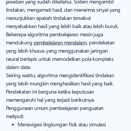
jawaban yang sudah diketahui. Sistem mengambil
tindakan, mengamati hasil, dan menerima sinyal yang
menunjukkan apakah tindakan tersebut
menyebabkan hasil yang lebih baik atau lebih buruk.
Beberapa algoritma pembelajaran mesin juga
mendukung
pembelajaran mendalam
, pendekatan
yang lebih khusus yang menggunakan jaringan
neural berlapis untuk memodelkan pola kompleks
dalam data.
Seiring waktu, algoritma mengidentifikasi tindakan
yang lebih mungkin menghasilkan hasil yang baik.
Pendekatan ini berguna ketika keputusan
memengaruhi hal yang terjadi berikutnya.
Penggunaan umum pembelajaran penguatan
meliputi:
Menavigasi lingkungan fisik atau simulasi