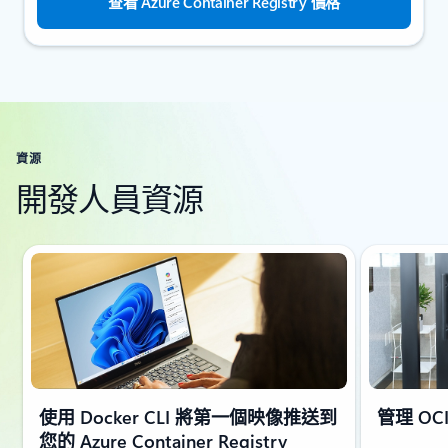
查看 Azure Container Registry 價格
資源
開發人員資源
顯示 1 張投影片 (共 6 張)
使用 Docker CLI 將第一個映像推送到
管理 O
您的 Azure Container Registry