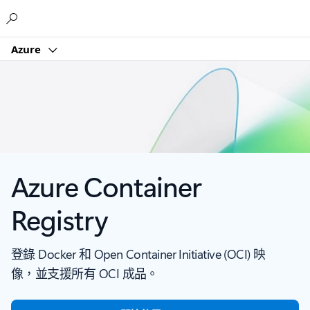
Microsoft
Azure
Azure Container
Registry
登錄 Docker 和 Open Container Initiative (OCI) 映
像，並支援所有 OCI 成品。