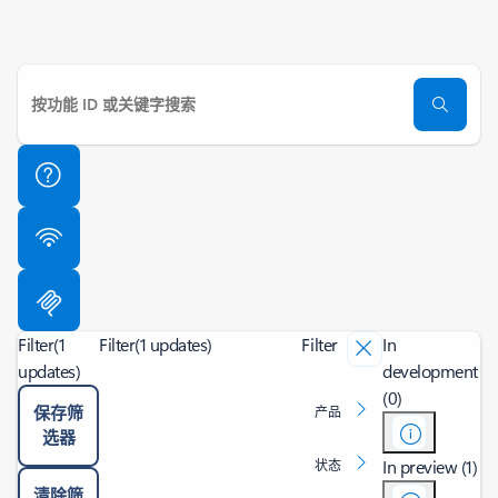
Filter
(1
Filter
(1 updates)
Filter
In
updates)
development
(0)
保存筛
产品
选器
In preview (1)
状态
清除筛