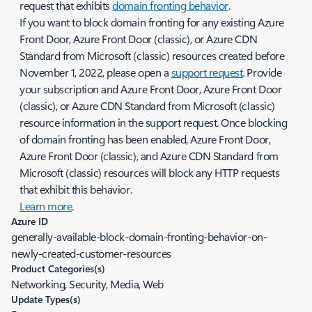
request that exhibits
domain fronting behavior
.
If you want to block domain fronting for any existing Azure
Front Door, Azure Front Door (classic), or Azure CDN
Standard from Microsoft (classic) resources created before
November 1, 2022, please open a
support request
. Provide
your subscription and Azure Front Door, Azure Front Door
(classic), or Azure CDN Standard from Microsoft (classic)
resource information in the support request. Once blocking
of domain fronting has been enabled, Azure Front Door,
Azure Front Door (classic), and Azure CDN Standard from
Microsoft (classic) resources will block any HTTP requests
that exhibit this behavior.
Learn more
.
Azure ID
generally-available-block-domain-fronting-behavior-on-
newly-created-customer-resources
Product Categories(s)
Networking, Security, Media, Web
Update Types(s)