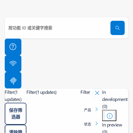
Filter
(1
Filter
(1 updates)
Filter
In
updates)
development
(0)
保存筛
产品
选器
In preview
状态
(0)
清除筛