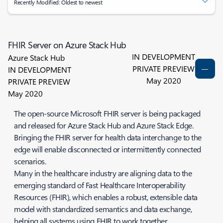
Recently Modified: Oldest to newest
FHIR Server on Azure Stack Hub
IN DEVELOPMENT
Azure Stack Hub
PRIVATE PREVIEW
IN DEVELOPMENT
May 2020
PRIVATE PREVIEW
May 2020
The open-source Microsoft FHIR server is being packaged
and released for Azure Stack Hub and Azure Stack Edge.
Bringing the FHIR server for health data interchange to the
edge will enable disconnected or intermittently connected
scenarios.
Many in the healthcare industry are aligning data to the
emerging standard of Fast Healthcare Interoperability
Resources (FHIR), which enables a robust, extensible data
model with standardized semantics and data exchange,
helping all systems using FHIR to work together.