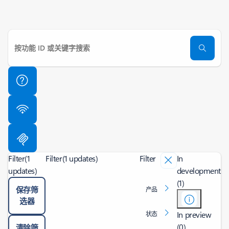
Filter
(1
Filter
(1 updates)
Filter
In
updates)
development
(1)
保存筛
产品
选器
In preview
状态
(0)
清除筛