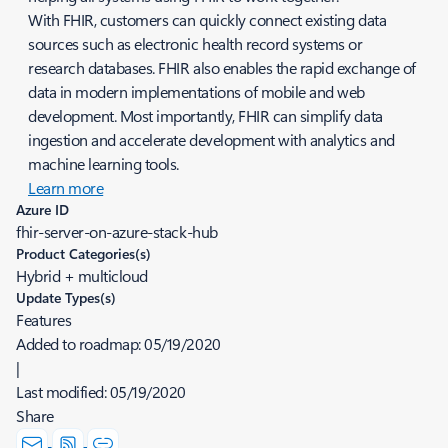
With FHIR, customers can quickly connect existing data
sources such as electronic health record systems or
research databases. FHIR also enables the rapid exchange of
data in modern implementations of mobile and web
development. Most importantly, FHIR can simplify data
ingestion and accelerate development with analytics and
machine learning tools.
Learn more
Azure ID
fhir-server-on-azure-stack-hub
Product Categories(s)
Hybrid + multicloud
Update Types(s)
Features
Added to roadmap:
05/19/2020
|
Last modified:
05/19/2020
Share