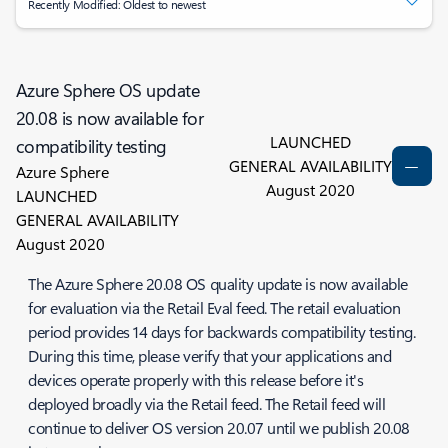
Recently Modified: Oldest to newest
Azure Sphere OS update
20.08 is now available for
LAUNCHED
compatibility testing
GENERAL AVAILABILITY
Azure Sphere
August 2020
LAUNCHED
GENERAL AVAILABILITY
August 2020
The Azure Sphere 20.08 OS quality update is now available
for evaluation via the Retail Eval feed. The retail evaluation
period provides 14 days for backwards compatibility testing.
During this time, please verify that your applications and
devices operate properly with this release before it's
deployed broadly via the Retail feed. The Retail feed will
continue to deliver OS version 20.07 until we publish 20.08