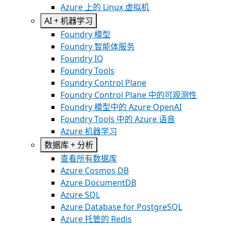
Azure 上的 Linux 虚拟机
AI + 机器学习
Foundry 模型
Foundry 智能体服务
Foundry IQ
Foundry Tools
Foundry Control Plane
Foundry Control Plane 中的可观测性
Foundry 模型中的 Azure OpenAI
Foundry Tools 中的 Azure 语音
Azure 机器学习
数据库 + 分析
查看所有数据库
Azure Cosmos DB
Azure DocumentDB
Azure SQL
Azure Database for PostgreSQL
Azure 托管的 Redis