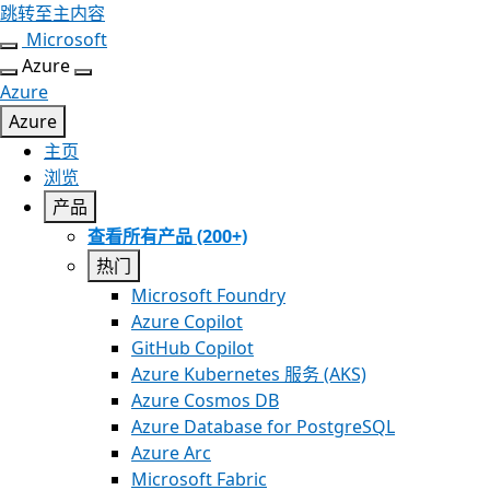
跳转至主内容
Microsoft
Azure
Azure
Azure
主页
浏览
产品
查看所有产品 (200+)
热门
Microsoft Foundry
Azure Copilot
GitHub Copilot
Azure Kubernetes 服务 (AKS)
Azure Cosmos DB
Azure Database for PostgreSQL
Azure Arc​
Microsoft Fabric