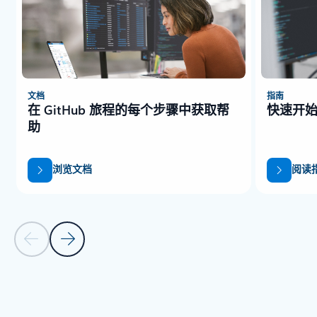
文档
指南
在 GitHub 旅程的每个步骤中获取帮
快速开始 
助
浏览文档
阅读
上一张幻灯片
下一张幻灯片
返回标签页
返回到“资源 - 入门”选项卡部分