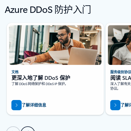
Azure DDoS 防护入门
正在显示幻灯片 1/5
文档
服务级别协
更深入地了解 DDoS 保护
阅读 SL
了解 DDoS 网络保护和 DDoS IP 保护。
深入了解有关适
协议。
了解详细信息
了解