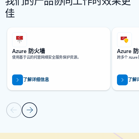
我们的产品协同工作时效果更
佳
正在显示第 1 张幻灯片，共 5 张
Azure 防火墙
Azure
使用基于云的托管网络安全服务保护资源。
跨多个 Azu
了解详细信息
了解
上一张幻灯片
下一张幻灯片
返回到“相关产品和服务”部分