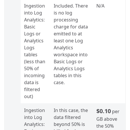
Ingestion
Included. There
N/A
into Log
is no log
Analytics:
processing
Basic
charge for data
Logs or
emitted to at
Analytics
least one Log
Logs
Analytics
tables
workspace into
(less than
Basic Logs or
50% of
Analytics Logs
incoming
tables in this
data is
case.
filtered
out)
Ingestion
In this case, the
$0.10
per
into Log
data filtered
GB above
Analytics:
beyond 50% is
the 50%