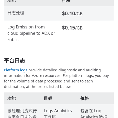
功能
价格
日志处理
$0.10
/GB
Log Emission from
$0.15
/GB
cloud pipeline to ADX or
Fabric
平台日志
Platform logs
provide detailed diagnostic and auditing
information for Azure resources. For platform logs, you pay
for the volume of data processed and sent to each
destination, at the prices listed below.
功能
目标
价格
被处理到流式传
Logs Analytics
包含在 Log
输平台日志的数
工作区
Analytics 数据