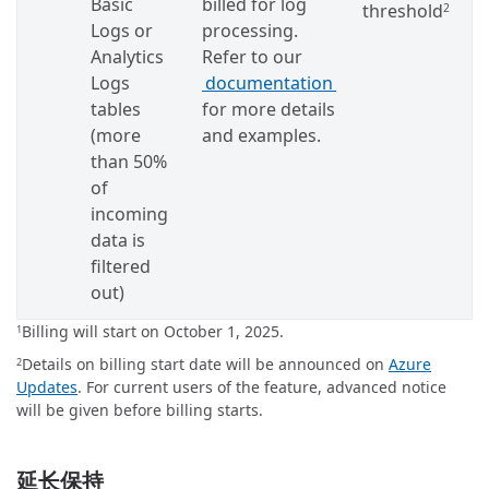
Basic
billed for log
threshold
2
Logs or
processing.
Analytics
Refer to our
Logs
documentation
tables
for more details
(more
and examples.
than 50%
of
incoming
data is
filtered
out)
Billing will start on October 1, 2025.
1
Details on billing start date will be announced on
Azure
2
Updates
. For current users of the feature, advanced notice
will be given before billing starts.
延长保持