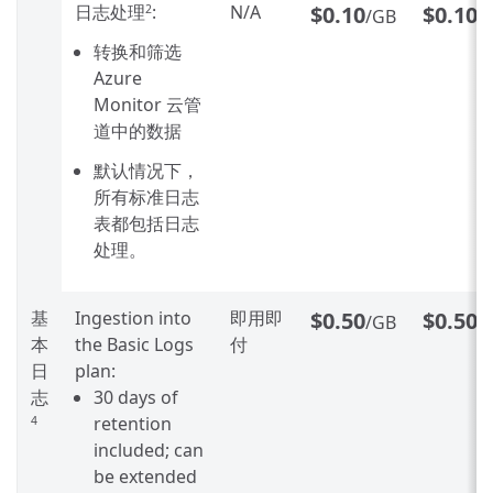
日志处理
:
N/A
$0.10
$0.10
2
/GB
/
转换和筛选
Azure
Monitor 云管
道中的数据
默认情况下，
所有标准日志
表都包括日志
处理。
基
Ingestion into
即用即
$0.50
$0.50
/GB
/
本
the Basic Logs
付
日
plan:
志
30 days of
retention
4
included; can
be extended