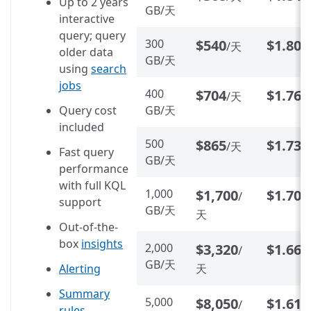
Up to 2 years
GB/天
interactive
query; query
300
$540
$1.80
/天
/
older data
GB/天
using
search
jobs
400
$704
$1.76
/天
/
Query cost
GB/天
included
500
$865
$1.73
/天
/
Fast query
GB/天
performance
with full KQL
1,000
$1,700
$1.70
/
/
support
GB/天
天
Out-of-the-
box
insights
2,000
$3,320
$1.66
/
/
GB/天
Alerting
天
Summary
5,000
$8,050
$1.61
/
/
rules