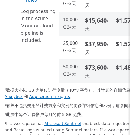
GB/天
天
Log processing
in the Azure
10,000
$15,640
$1.57
/
/
Monitor cloud
GB/天
天
pipeline is
included.
25,000
$37,950
$1.52
/
/
GB/天
天
50,000
$73,600
$1.48
/
/
GB/天
天
数据大小以 GB 为单位进行测量（10^9 字节）。其计算的详细信息
1
Analytics
和
Application Insights
。
有关不包括费用的计费方案和实例的更多详细信息和示例，请参阅我
2
此层中每个计费帐户每月的前 5 GB 免费。
3
If a workspace has
Microsoft Sentinel
enabled, data ingestion fo
4
and Basic Logs is billed using Sentinel meters. If a workspace h