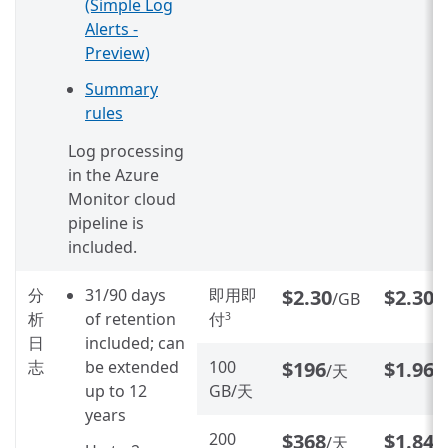
(Simple Log
Alerts -
Preview)
Summary
rules
Log processing
in the Azure
Monitor cloud
pipeline is
included.
分
31/90 days
即用即
$2.30
$2.30
/GB
/
析
of retention
付
3
日
included; can
志
be extended
100
$196
$1.96
/天
/
up to 12
GB/天
years
200
$368
$1.84
/天
/