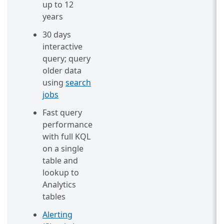
up to 12
years
30 days
interactive
query; query
older data
using
search
jobs
Fast query
performance
with full KQL
on a single
table and
lookup to
Analytics
tables
Alerting