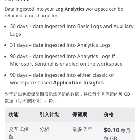
Data ingested into your
Log Analytics
workspace can be
retained at no charge for:
30 days – data ingested into Basic Logs and Auxiliary
Logs
31 days – data ingested into Analytics Logs
90 days – data ingested into Analytics Logs if
Microsoft Sentinel is enabled on the workspace
90 days – data ingested into either classic or
workspace-based
Application Insights
对于超出免费保留期后仍然保留的数据，将按每个月保留的每 GB
数据（每天按比例）计费。
功能
引入计划
保留期
价格
交互式保
分析
最多 2 年
$0.10
每月
留
每 GB