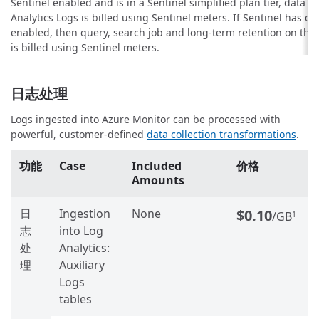
Sentinel enabled and is in a Sentinel simplified plan tier, data in
Analytics Logs is billed using Sentinel meters. If Sentinel has da
enabled, then query, search job and long-term retention on th
is billed using Sentinel meters.
日志处理
Logs ingested into Azure Monitor can be processed with
powerful, customer-defined
data collection transformations
.
功能
Case
Included
价格
Amounts
日
Ingestion
None
$0.10
/GB
1
志
into Log
处
Analytics:
理
Auxiliary
Logs
tables