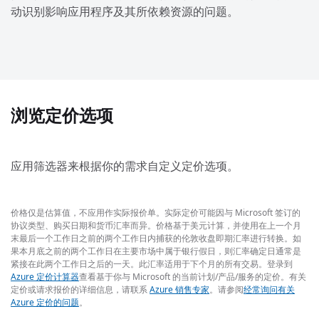
动识别影响应用程序及其所依赖资源的问题。
浏览定价选项
应用筛选器来根据你的需求自定义定价选项。
价格仅是估算值，不应用作实际报价单。实际定价可能因与 Microsoft 签订的
协议类型、购买日期和货币汇率而异。价格基于美元计算，并使用在上一个月
末最后一个工作日之前的两个工作日内捕获的伦敦收盘即期汇率进行转换。如
果本月底之前的两个工作日在主要市场中属于银行假日，则汇率确定日通常是
紧接在此两个工作日之后的一天。此汇率适用于下个月的所有交易。登录到
Azure 定价计算器
查看基于你与 Microsoft 的当前计划/产品/服务的定价。有关
定价或请求报价的详细信息，请联系
Azure 销售专家
。请参阅
经常询问有关
Azure 定价的问题
。