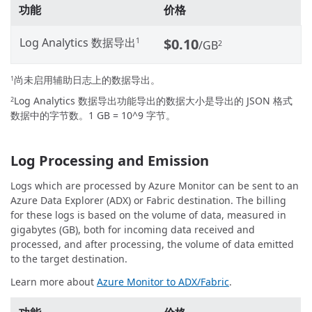
功能
价格
Log Analytics 数据导出
$0.10
1
/GB
2
尚未启用辅助日志上的数据导出。
1
Log Analytics 数据导出功能导出的数据大小是导出的 JSON 格式
2
数据中的字节数。1 GB = 10^9 字节。
Log Processing and Emission
Logs which are processed by Azure Monitor can be sent to an
Azure Data Explorer (ADX) or Fabric destination. The billing
for these logs is based on the volume of data, measured in
gigabytes (GB), both for incoming data received and
processed, and after processing, the volume of data emitted
to the target destination.
Learn more about
Azure Monitor to ADX/Fabric
.