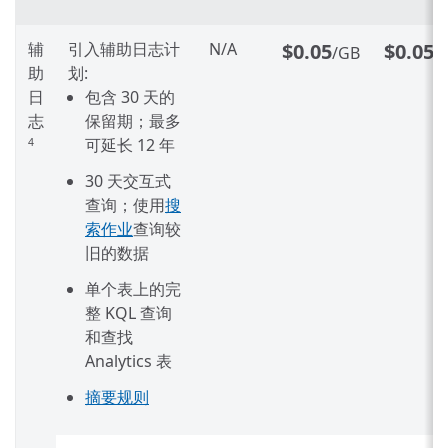
辅
引入辅助日志计
N/A
$0.05
$0.05
/GB
/
助
划:
日
包含 30 天的
志
保留期；最多
可延长 12 年
4
30 天交互式
查询；使用
搜
索作业
查询较
旧的数据
单个表上的完
整 KQL 查询
和查找
Analytics 表
摘要规则