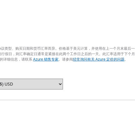
签订的协议类型、购买日期和货币汇率而异。价格基于美元计算，并使用在上一个月末最
银行假日，则汇率确定日通常是紧接在此两个工作日之后的一天。此汇率适用于下个
报价的详细信息，请联系
Azure 销售专家
。请参阅
经常询问有关 Azure 定价的问题
。