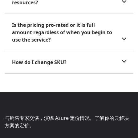
resources?
Is the pricing pro-rated or it is full
amount regardless of when you begin to
use the service?
How do I change SKU?
与销售专家交谈，演练 Azure 定价情况。了解你的云解决
方案的定价。