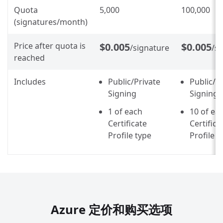
Quota
5,000
100,000
(signatures/month)
Price after quota is
$0.005
$0.005
/signature
/s
reached
Includes
Public/Private
Public/P
Signing
Signing
1 of each
10 of ea
Certificate
Certifica
Profile type
Profile t
Azure 定价和购买选项