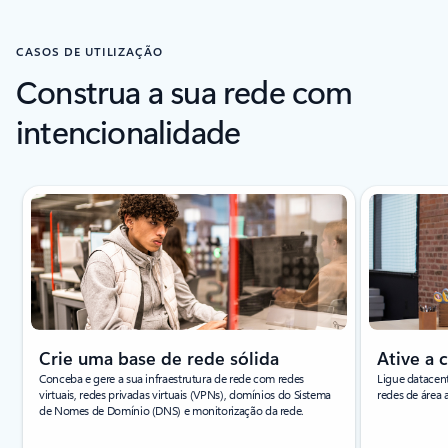
CASOS DE UTILIZAÇÃO
Construa a sua rede com
intencionalidade
A apresentar o diapositivo 1 de 5
Crie uma base de rede sólida
Ative a 
Conceba e gere a sua infraestrutura de rede com redes
Ligue datacent
virtuais, redes privadas virtuais (VPNs), domínios do Sistema
redes de área a
de Nomes de Domínio (DNS) e monitorização da rede.