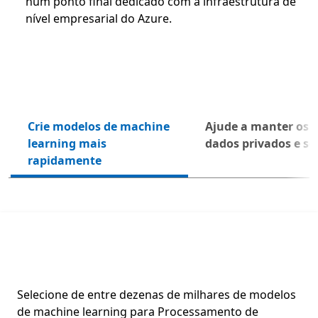
num ponto final dedicado com a infraestrutura de
nível empresarial do Azure.
Crie modelos de machine
Ajude a manter os 
Segu
learning mais
dados privados e s
rapidamente
Azure Kubernetes Service (AKS)
Selecione de entre dezenas de milhares de modelos
de machine learning para Processamento de