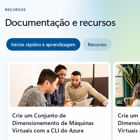
RECURSOS
Documentação e recursos
Inícios rápidos e aprendizagem
Recursos
A mostrar o diapositivo 1 de 5
Crie um Conjunto de
Crie um
Dimensionamento de Máquinas
Dimensi
Virtuais com a CLI do Azure
Virtuais