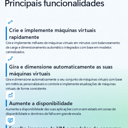
Principais funcionalidades
Crie e implemente máquinas virtuais
rapidamente
Crie e implemente milhares de máquinas virtuais em minutos com balanceamento
de carga e dimensionamento automático integrados com base em modelos
centralizados.
Gira e dimensione automaticamente as suas
máquinas virtuais
Gira e dimensione automaticamente o seu conjunto de máquinas virtuais com base
em métricas personalizáveis e controle e implemente atualizações de máquinas
virtuais de forma consistente.
Aumente a disponibilidade
Aumente a disponibilidade das suas aplicações com e sem estado em zonas de
disponibilidade e domínios de falha em grande escala.