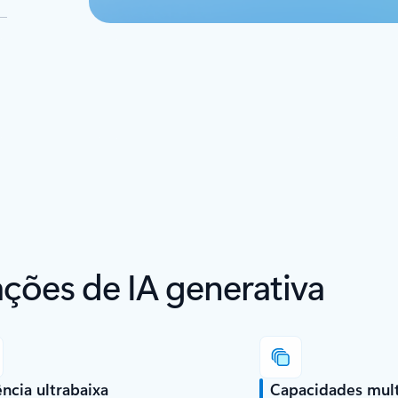
cações de IA generativa
ência ultrabaixa
Capacidades mul