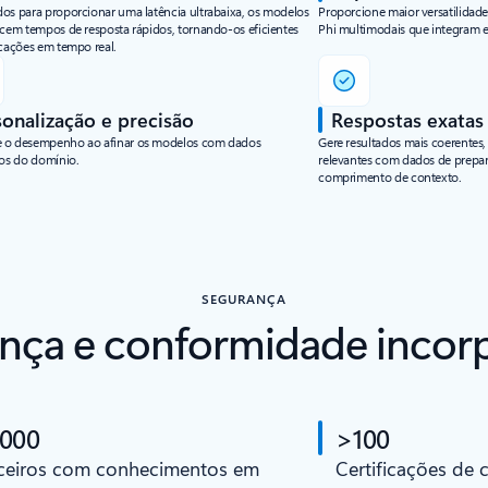
os para proporcionar uma latência ultrabaixa, os modelos
Proporcione maior versatilidad
ecem tempos de resposta rápidos, tornando-os eficientes
Phi multimodais que integram en
icações em tempo real.
sonalização e precisão
Respostas exatas
 o desempenho ao afinar os modelos com dados
Gere resultados mais coerentes,
cos do domínio.
relevantes com dados de prepar
comprimento de contexto.
SEGURANÇA
nça e conformidade incor
 000
>100
ceiros com conhecimentos em
Certificações de