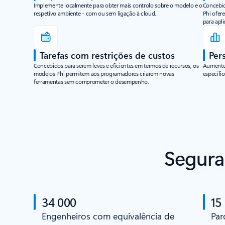
Implemente localmente para obter mais controlo sobre o modelo e o
Concebid
respetivo ambiente - com ou sem ligação à cloud.
Phi ofer
para apl
Tarefas com restrições de custos
Per
Concebidos para serem leves e eficientes em termos de recursos, os
Aumente
modelos Phi permitem aos programadores criarem novas
específi
ferramentas sem comprometer o desempenho.
Segura
34 000
15
Engenheiros com equivalência de
Par