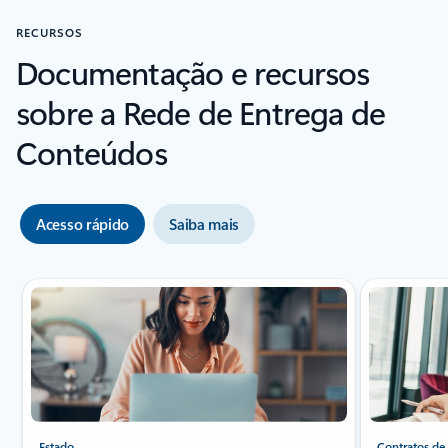
RECURSOS
Documentação e recursos
sobre a Rede de Entrega de
Conteúdos
Acesso rápido
Saiba mais
Estado
Contratos de 