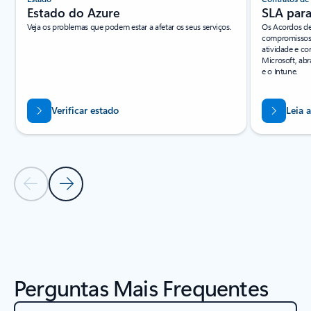
Estado do Azure
SLA para
Veja os problemas que podem estar a afetar os seus serviços.
Os Acordos de
compromissos 
atividade e co
Microsoft, ab
e o Intune.
Verificar estado
Leia 
Diapositivo Anterior
Diapositivo Seguinte
Voltar aos separadores
Voltar à secção RECURSOS - separador Relatórios de analistas
Perguntas Mais Frequentes