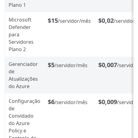
Plano 1
Microsoft
$15
$0,02
/servidor/mês
/servidor
Defender
para
Servidores
Plano 2
Gerenciador
$5
$0,007
/servidor/mês
/servido
de
Atualizações
do Azure
Configuração
$6
$0,009
/servidor/mês
/servido
de
Convidado
do Azure
Policy e
Controlo de