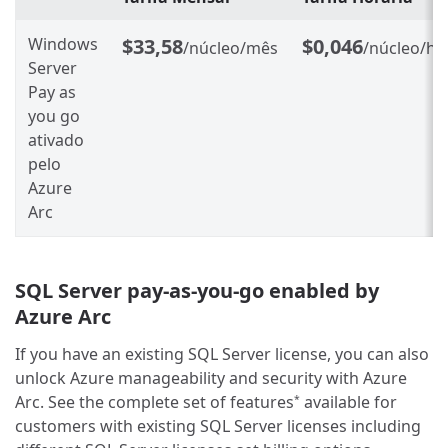
Windows
$33,58
$0,046
/núcleo/mês
/núcleo/ho
Server
Pay as
you go
ativado
pelo
Azure
Arc
SQL Server pay-as-you-go enabled by
Azure Arc
If you have an existing SQL Server license, you can also
unlock Azure manageability and security with Azure
Arc. See the complete set of features
available for
*
customers with existing SQL Server licenses including