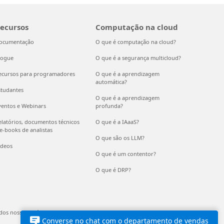
ecursos
Computação na cloud
ocumentação
O que é computação na cloud?
logue
O que é a segurança multicloud?
ecursos para programadores
O que é a aprendizagem
automática?
studantes
O que é a aprendizagem
ventos e Webinars
profunda?
elatórios, documentos técnicos
O que é a IAaaS?
 e-books de analistas
O que são os LLM?
ídeos
O que é um contentor?
O que é DRP?
dos nossos anúncios
EU Compliance DoCs
© Microsoft 2026
Converse no chat com o departamento de vendas