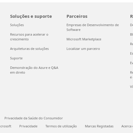
Soluções e suporte
Parceiros
R
Soluções
Empresas de Desenvolvimento de
D
Software
Recursos para acelerar o
B
crescimento
Microsoft Marketplace
R
Arquiteturas de soluções
Localizar um parceiro
E
Suporte
E
Demonstração do Azure e Q&A
em direto
R
e
V
Privacidade da Saúde do Consumidor
icrosoft
Privacidade
Termos de utilização
Marcas Registadas
Acerca 