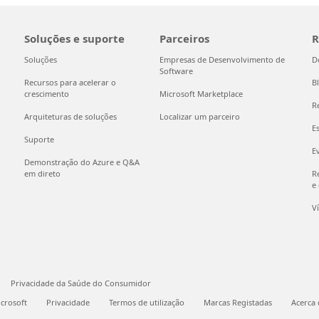
Soluções e suporte
Parceiros
R
Soluções
Empresas de Desenvolvimento de
D
Software
Recursos para acelerar o
B
crescimento
Microsoft Marketplace
R
Arquiteturas de soluções
Localizar um parceiro
E
Suporte
E
Demonstração do Azure e Q&A
em direto
R
e
V
Privacidade da Saúde do Consumidor
icrosoft
Privacidade
Termos de utilização
Marcas Registadas
Acerca 