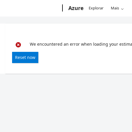
Microsoft
Azure
Explorar
Mais
We encountered an error when loading your estimate
Reset now