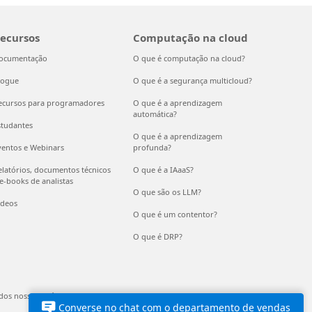
ecursos
Computação na cloud
ocumentação
O que é computação na cloud?
logue
O que é a segurança multicloud?
ecursos para programadores
O que é a aprendizagem
automática?
studantes
O que é a aprendizagem
ventos e Webinars
profunda?
elatórios, documentos técnicos
O que é a IAaaS?
 e-books de analistas
O que são os LLM?
ídeos
O que é um contentor?
O que é DRP?
dos nossos anúncios
EU Compliance DoCs
© Microsoft 2026
Converse no chat com o departamento de vendas