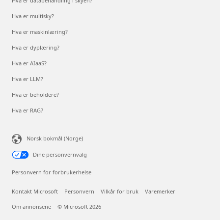
Hva er databehandling i skyen?
Hva er multisky?
Hva er maskinlæring?
Hva er dyplæring?
Hva er AIaaS?
Hva er LLM?
Hva er beholdere?
Hva er RAG?
Norsk bokmål (Norge)
Dine personvernvalg
Personvern for forbrukerhelse
Kontakt Microsoft
Personvern
Vilkår for bruk
Varemerker
Om annonsene
© Microsoft 2026