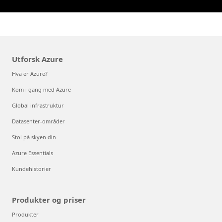
Utforsk Azure
Hva er Azure?
Kom i gang med Azure
Global infrastruktur
Datasenter-områder
Stol på skyen din
Azure Essentials
Kundehistorier
Produkter og priser
Produkter