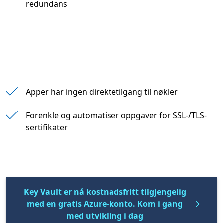
redundans
" "
Apper har ingen direktetilgang til nøkler
" "
Forenkle og automatiser oppgaver for SSL-/TLS-
sertifikater
Key Vault er nå kostnadsfritt tilgjengelig
med en gratis Azure-konto. Kom i gang
med utvikling i dag