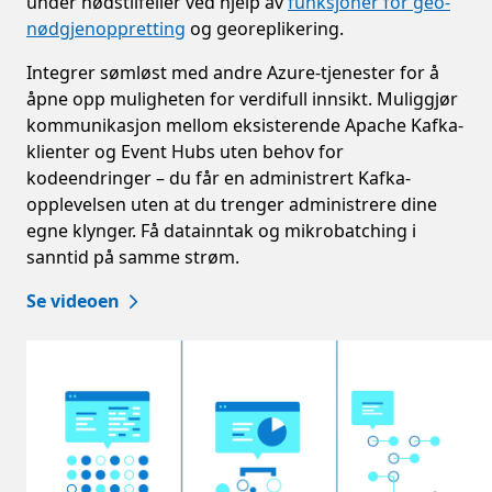
under nødstilfeller ved hjelp av
funksjoner for geo-
nødgjenoppretting
og georeplikering.
Integrer sømløst med andre Azure-tjenester for å
åpne opp muligheten for verdifull innsikt. Muliggjør
kommunikasjon mellom eksisterende Apache Kafka-
klienter og Event Hubs uten behov for
kodeendringer – du får en administrert Kafka-
opplevelsen uten at du trenger administrere dine
egne klynger. Få datainntak og mikrobatching i
sanntid på samme strøm.
Se videoen