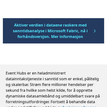
Aktiver verdien i dataene raskere med
sanntidsanalyse i Microsoft Fabric, nå i
forhåndsversjon. Mer informasjon
Styrking av brukere i alle aldre og med ulike
Event Hubs er en heladministrert
datainntakstjeneste i sanntid som er enkel, pålitelig
og skalerbar. Strøm flere millioner hendelser per
sekund fra hvilke som helst kilde, for å opprette
dynamiske datasamlebånd og umiddelbart svare på
forretningsutfordringer. Fortsett å behandle data