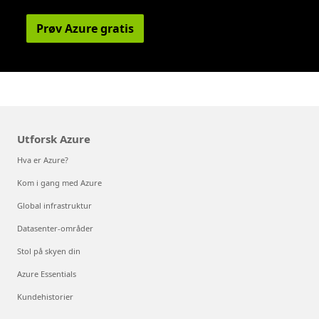
Prøv Azure gratis
Utforsk Azure
Hva er Azure?
Kom i gang med Azure
Global infrastruktur
Datasenter-områder
Stol på skyen din
Azure Essentials
Kundehistorier