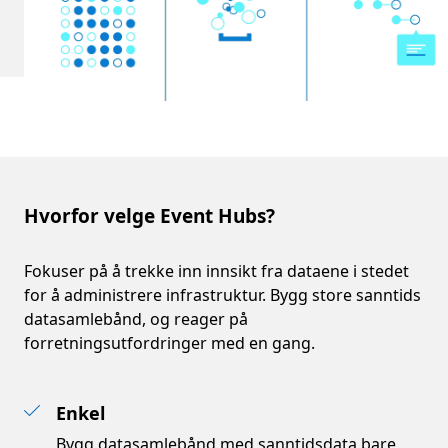
Hvorfor velge Event Hubs?
Hvorfor velge Event Hubs?
Fokuser på å trekke inn innsikt fra dataene i stedet
for å administrere infrastruktur. Bygg store sanntids
datasamlebånd, og reager på
forretningsutfordringer med en gang.
Enkel
Bygg datasamlebånd med sanntidsdata bare