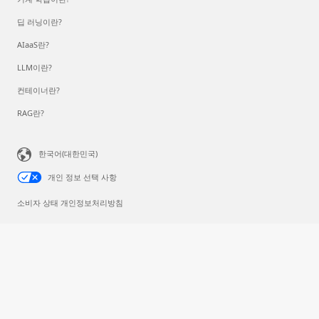
딥 러닝이란?
AIaaS란?
LLM이란?
컨테이너란?
RAG란?
한국어(대한민국)
개인 정보 선택 사항
소비자 상태 개인정보처리방침
Microsoft에 문의
개인정보처리방침 및 위치정보이용약관
사용약관
상표
광고 정보
© Microsoft 2026
한국마이크로소프트(유)
대표이사: 조원우
주소: (우)110-150 서울 종로구 종로1길 50 더 케이트윈타워 A동 12층
전화번호: 02-531-4500, 메일:
ms-korea@microsoft.com