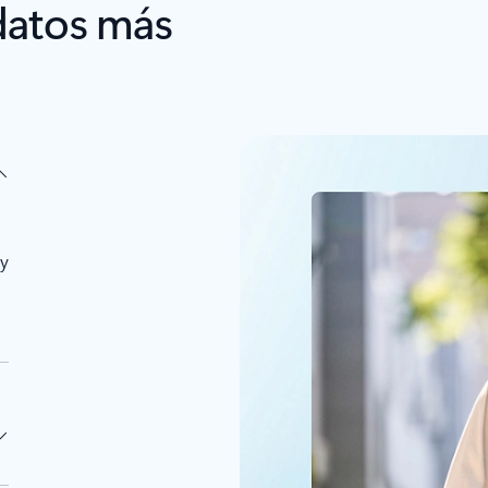
 datos más
 y