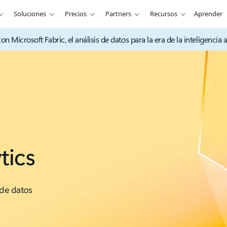
Soluciones
Precios
Partners
Recursos
Aprender
 Microsoft Fabric, el análisis de datos para la era de la inteligencia art
tics
 de datos