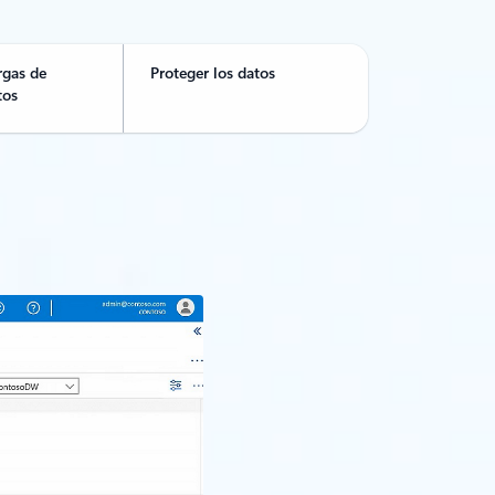
rgas de
Proteger los datos
tos