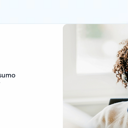
nsumo
.