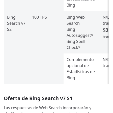
Bing
Bing
100 TPS
Bing Web
N/D
p
Search v7
Search
trans
S2
Bing
$3
po
Autosuggest*
tran
Bing Spell
Check*
Complemento
N/D
p
opcional de
trans
Estadísticas de
Bing
Oferta de Bing Search v7 S1
Las respuestas de Web Search incorporarán y