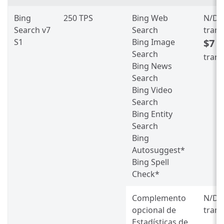
Bing
250 TPS
Bing Web
N/D
p
Search v7
Search
trans
S1
Bing Image
$7
po
Search
tran
Bing News
Search
Bing Video
Search
Bing Entity
Search
Bing
Autosuggest*
Bing Spell
Check*
Complemento
N/D
p
opcional de
trans
Estadísticas de