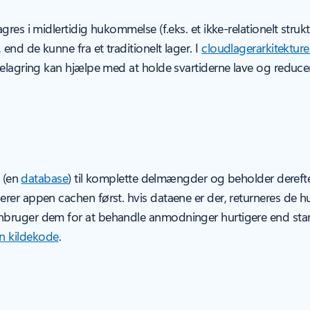
res i midlertidig hukommelse (f.eks. et ikke-relationelt stru
nd de kunne fra et traditionelt lager. I
cloudlagerarkitekture
helagring kan hjælpe med at holde svartiderne lave og reduce
” (en
database
) til komplette delmængder og beholder derefte
rer appen cachen først. hvis dataene er der, returneres de h
nbruger dem for at behandle anmodninger hurtigere end stan
n kildekode
.