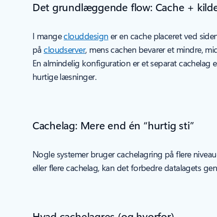
Det grundlæggende flow: Cache + kild
I mange
clouddesign
er en cache placeret ved siden
på
cloudserver
, mens cachen bevarer et mindre, mid
En almindelig konfiguration er et separat cachelag e
hurtige læsninger.
Cachelag: Mere end én “hurtig sti”
Nogle systemer bruger cachelagring på flere niveauer 
eller flere cachelag, kan det forbedre datalagets
Hvad cachelagres (og hvorfor)