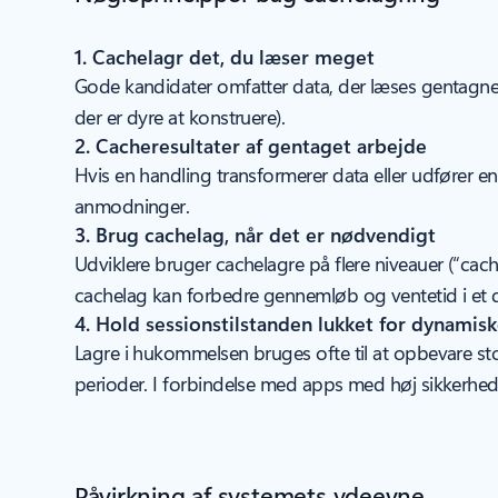
1. Cachelagr det, du læser meget
Gode kandidater omfatter data, der læses gentagne g
der er dyre at konstruere).
2. Cacheresultater af gentaget arbejde
Hvis en handling transformerer data eller udfører e
anmodninger.
3. Brug cachelag, når det er nødvendigt
Udviklere bruger cachelagre på flere niveauer (“cachel
cachelag kan forbedre gennemløb og ventetid i et d
4. Hold sessionstilstanden lukket for dynamis
Lagre i hukommelsen bruges ofte til at opbevare stor
perioder. I forbindelse med apps med høj sikkerhed
Påvirkning af systemets ydeevne