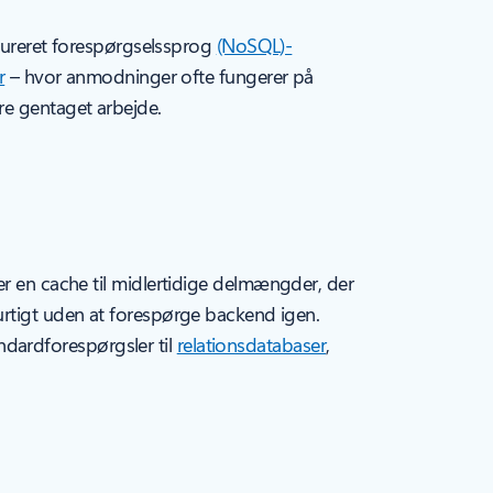
ktureret forespørgselssprog
(NoSQL)-
r
– hvor anmodninger ofte fungerer på
re gentaget arbejde.
r en cache til midlertidige delmængder, der
urtigt uden at forespørge backend igen.
dardforespørgsler til
relationsdatabaser
,