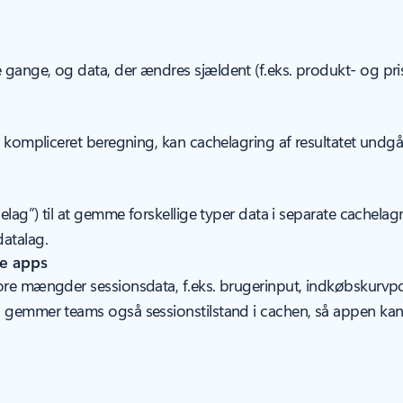
ange, og data, der ændres sjældent (f.eks. produkt- og prisop
n kompliceret beregning, kan cachelagring af resultatet undg
ag”) til at gemme forskellige typer data i separate cachelagre u
atalag.
ke apps
e mængder sessionsdata, f.eks. brugerinput, indkøbskurvposter
 gemmer teams også sessionstilstand i cachen, så appen kan 