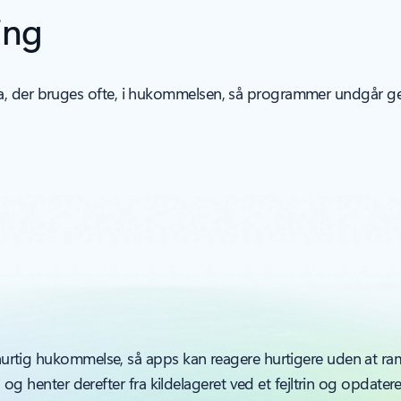
ing
a, der bruges ofte, i hukommelsen, så programmer undgår g
urtig hukommelse, så apps kan reagere hurtigere uden at r
og henter derefter fra kildelageret ved et fejltrin og opdater