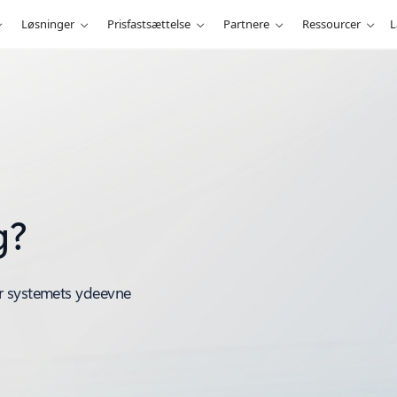
Løsninger
Prisfastsættelse
Partnere
Ressourcer
L
g?
r systemets ydeevne