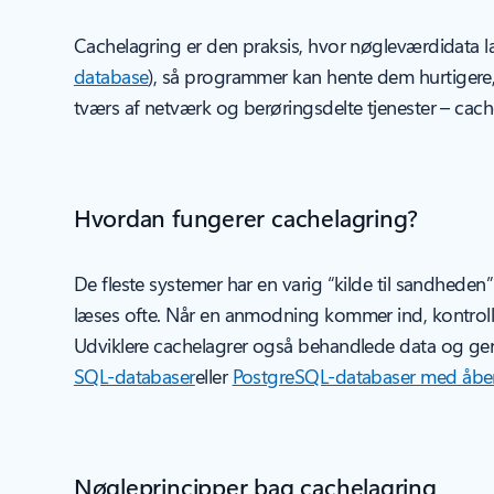
Cachelagring er den praksis, hvor nøgleværdidata lag
database
), så programmer kan hente dem hurtigere, e
tværs af netværk og berøringsdelte tjenester – cac
Hvordan fungerer cachelagring?
De fleste systemer har en varig “kilde til sandheden
læses ofte. Når en anmodning kommer ind, kontrolle
Udviklere cachelagrer også behandlede data og ge
SQL-databaser
eller
PostgreSQL-databaser med åbe
Nøgleprincipper bag cachelagring