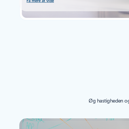
Få mere at vide
Øg hastigheden og 