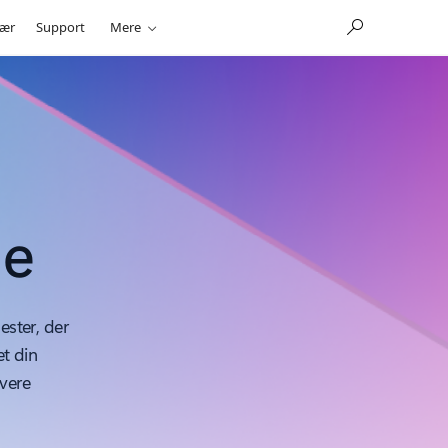
ær
Support
Mere
de
ester, der
t din
evere