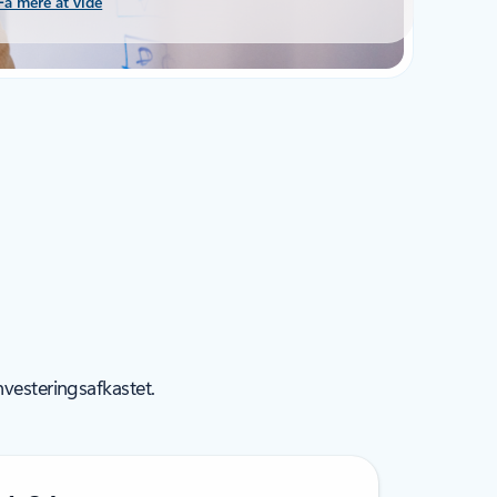
Få mere at vide
vesteringsafkastet.