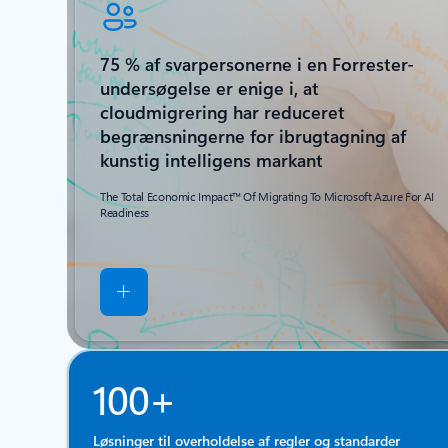
75 % af svarpersonerne i en Forrester-
undersøgelse er enige i, at
cloudmigrering har reduceret
begrænsningerne for ibrugtagning af
kunstig intelligens markant
The Total Economic Impact™ Of Migrating To Microsoft Azure For AI
Readiness
100+
Løsninger til overholdelse af regler og standarder