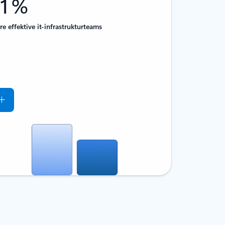
1 %
e effektive it-infrastrukturteams