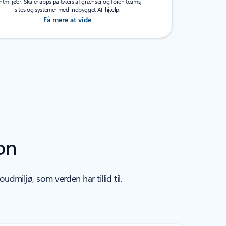
ntmiljøer. Skaler apps på tværs af grænser og foren teams,
sites og systemer med indbygget AI-hjælp.
Få mere at vide
on
miljø, som verden har tillid til.