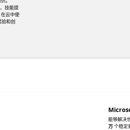
知识。
功能、技能提
。在云中使
试验和创
Micr
能够解决
万
个稳定