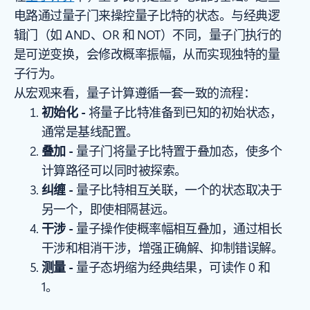
电路通过量子门来操控量子比特的状态。与经典逻
辑门（如 AND、OR 和 NOT）不同，量子门执行的
是可逆变换，会修改概率振幅，从而实现独特的量
子行为。
从宏观来看，量子计算遵循一套一致的流程：
初始化 -
将量子比特准备到已知的初始状态，
通常是基线配置。
叠加 -
量子门将量子比特置于叠加态，使多个
计算路径可以同时被探索。
纠缠 -
量子比特相互关联，一个的状态取决于
另一个，即使相隔甚远。
干涉 -
量子操作使概率幅相互叠加，通过相长
干涉和相消干涉，增强正确解、抑制错误解。
测量 -
量子态坍缩为经典结果，可读作 0 和
1。