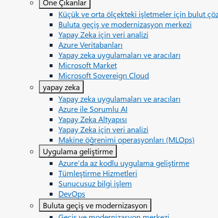
Öne Çıkanlar
Küçük ve orta ölçekteki işletmeler için bulut çö
Buluta geçiş ve modernizasyon merkezi
Yapay Zeka için veri analizi
Azure Veritabanları
Yapay zeka uygulamaları ve aracıları
Microsoft Market
Microsoft Sovereign Cloud
yapay zeka
Yapay zeka uygulamaları ve aracıları
Azure ile Sorumlu AI
Yapay Zeka Altyapısı
Yapay Zeka için veri analizi
Makine öğrenimi operasyonları (MLOps)
Uygulama geliştirme
Azure’da az kodlu uygulama geliştirme
Tümleştirme Hizmetleri
Sunucusuz bilgi işlem
DevOps
Buluta geçiş ve modernizasyon
Geçiş ve modernizasyon merkezi