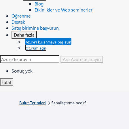
Blog
Etkinlikler ve Web seminerleri
Öğrenme
Destek
Satış birimine başvurun
Daha fazla
Azure’ı kullanmaya başlayın
Oturum açın
Ara
Azure'te arayın
Sonuç yok
İptal
Bulut Terimleri
Sanallaştırma nedir?