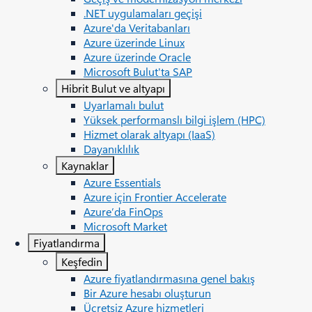
.NET uygulamaları geçişi
Azure'da Veritabanları
Azure üzerinde Linux
Azure üzerinde Oracle
Microsoft Bulut'ta SAP
Hibrit Bulut ve altyapı
Uyarlamalı bulut
Yüksek performanslı bilgi işlem (HPC)
Hizmet olarak altyapı (IaaS)
Dayanıklılık
Kaynaklar
Azure Essentials
Azure için Frontier Accelerate
Azure’da FinOps
Microsoft Market
Fiyatlandırma
Keşfedin
Azure fiyatlandırmasına genel bakış
Bir Azure hesabı oluşturun
Ücretsiz Azure hizmetleri