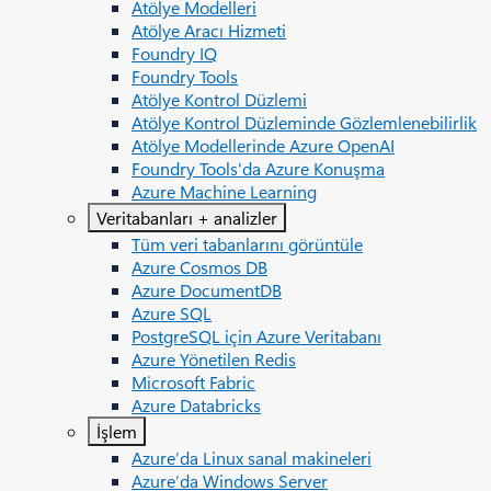
Atölye Modelleri
Atölye Aracı Hizmeti
Foundry IQ
Foundry Tools
Atölye Kontrol Düzlemi
Atölye Kontrol Düzleminde Gözlemlenebilirlik
Atölye Modellerinde Azure OpenAI
Foundry Tools'da Azure Konuşma
Azure Machine Learning
Veritabanları + analizler
Tüm veri tabanlarını görüntüle
Azure Cosmos DB
Azure DocumentDB
Azure SQL
PostgreSQL için Azure Veritabanı
Azure Yönetilen Redis
Microsoft Fabric
Azure Databricks
İşlem
Azure’da Linux sanal makineleri
Azure’da Windows Server