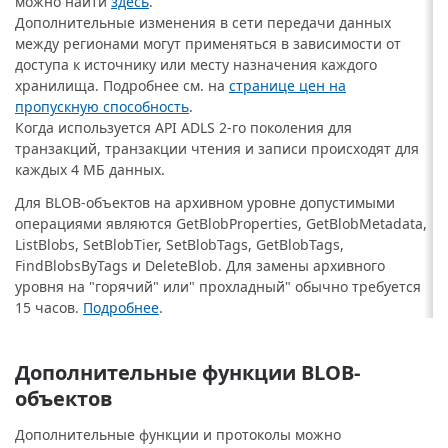
можно найти
здесь
.
Дополнительные изменения в сети передачи данных
между регионами могут применяться в зависимости от
доступа к источнику или месту назначения каждого
хранилища. Подробнее см. на
странице цен на
пропускную способность
.
Когда используется API ADLS 2-го поколения для
транзакций, транзакции чтения и записи происходят для
каждых 4 МБ данных.
Для BLOB-объектов на архивном уровне допустимыми
операциями являются GetBlobProperties, GetBlobMetadata,
ListBlobs, SetBlobTier, SetBlobTags, GetBlobTags,
FindBlobsByTags и DeleteBlob. Для замены архивного
уровня на "горячий" или" прохладный" обычно требуется
15 часов.
Подробнее
.
Дополнительные функции BLOB-
объектов
Дополнительные функции и протоколы можно