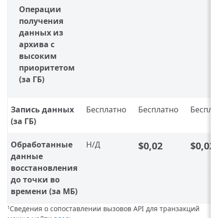
Операции
получения
данных из
архива с
высоким
приоритетом
(за ГБ)
Запись данных
Бесплатно
Бесплатно
Беспла
(за ГБ)
Обработанные
Н/Д
$0,02
$0,02
данные
восстановления
до точки во
времени (за МБ)
Сведения о сопоставлении вызовов API для транзакций
1