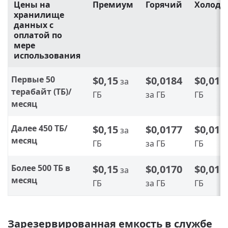
Цены на
Премиум
Горячий
Холод
хранилище
данных с
оплатой по
мере
использования
Первые 50
$0,15
$0,0184
$0,01
за
з
терабайт (ТБ)/
ГБ
за ГБ
ГБ
месяц
Далее 450 ТБ/
$0,15
$0,0177
$0,01
за
з
месяц
ГБ
за ГБ
ГБ
Более 500 ТБ в
$0,15
$0,0170
$0,01
за
з
месяц
ГБ
за ГБ
ГБ
Зарезервированная емкость в службе