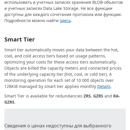
использовать в учетных записях хранения BLOB-объектов
и учетных записях Data Lake Storage. Не все функции
доступны для каждого сочетания протокола или функции.
Подробности можно найти
здесь
.
Smart Tier
Smart tier automatically moves your data between the hot,
cool, and cold access tiers based on usage patterns,
optimizing your costs for these access tiers automatically.
Objects are billed the capacity meters and connected prices
of the underlying capacity tier (hot, cool, or cold tier). A
monitoring operation for each set of 10 000 objects over
128KiB managed by smart tier applies monthly
Details
.
Smart Tier is available for redundancies
ZRS
,
GZRS
and
RA-
GZRS
.
Сведения о ценах недоступны для выбранного