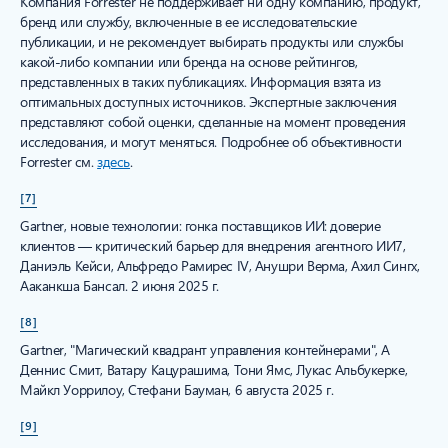
Компания Forrester не поддерживает ни одну компанию, продукт,
бренд или службу, включенные в ее исследовательские
публикации, и не рекомендует выбирать продукты или службы
какой-либо компании или бренда на основе рейтингов,
представленных в таких публикациях. Информация взята из
оптимальных доступных источников. Экспертные заключения
представляют собой оценки, сделанные на момент проведения
исследования, и могут меняться. Подробнее об объективности
Forrester см.
здесь
.
[7]
Gartner, новые технологии: гонка поставщиков ИИ: доверие
клиентов — критический барьер для внедрения агентного ИИ7,
Даниэль Кейси, Альфредо Рамирес IV, Анушри Верма, Ахил Сингх,
Ааканкша Бансал. 2 июня 2025 г.
[8]
Gartner, "Магический квадрант управления контейнерами", А
Деннис Смит, Ватару Кацурашима, Тони Ямс, Лукас Альбукерке,
Майкл Уоррилоу, Стефани Бауман, 6 августа 2025 г.
[9]