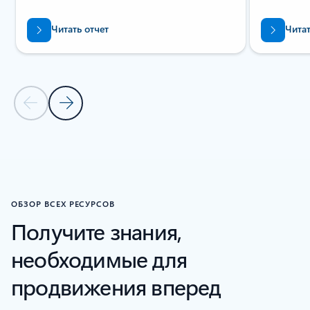
Читать отчет
Читат
Предыдущий слайд
Следующий слайд
Вернуться к навигации по карусели признания в отрасли
ОБЗОР ВСЕХ РЕСУРСОВ
Получите знания,
необходимые для
продвижения вперед