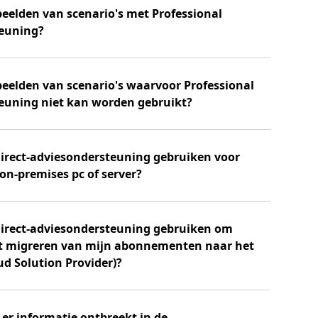
beelden van scenario's met Professional
teuning?
beelden van scenario's waarvoor Professional
teuning niet kan worden gebruikt?
Direct-adviesondersteuning gebruiken voor
n-premises pc of server?
Direct-adviesondersteuning gebruiken om
het migreren van mijn abonnementen naar het
d Solution Provider)?
 er informatie ontbreekt in de