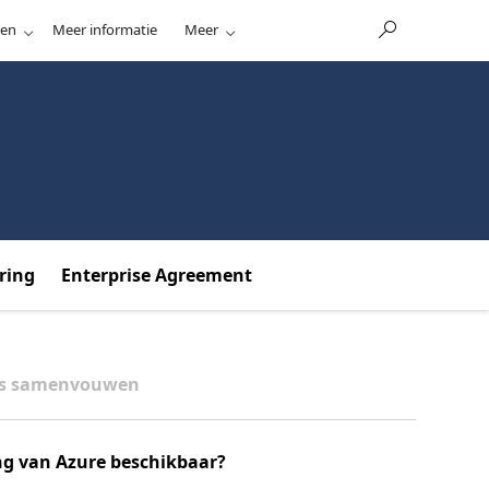
nen
Meer informatie
Meer
ring
Enterprise Agreement
es samenvouwen
ng van Azure beschikbaar?