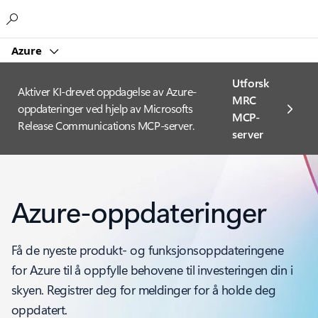
Microsoft
Azure
Utforsk
Aktiver KI-drevet oppdagelse av Azure-
MRC
oppdateringer ved hjelp av Microsofts
MCP-
Release Communications MCP-server.
server
Azure-oppdateringer
Få de nyeste produkt- og funksjonsoppdateringene
for Azure til å oppfylle behovene til investeringen din i
skyen. Registrer deg for meldinger for å holde deg
oppdatert.