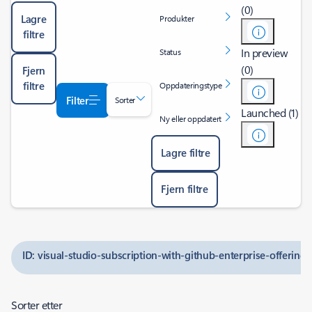
(0)
Lagre
Produkter
filtre
In preview
Status
(0)
Fjern
filtre
Oppdateringstype
Filter
Sorter
Launched (1)
Ny eller oppdatert
Lagre filtre
Fjern filtre
ID: visual-studio-subscription-with-github-enterprise-offering
Sorter etter