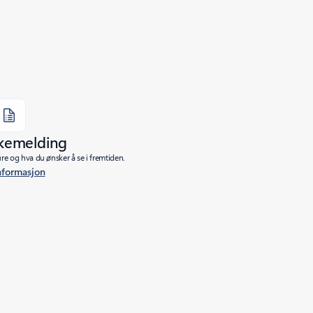
akemelding
re og hva du ønsker å se i fremtiden.
nformasjon