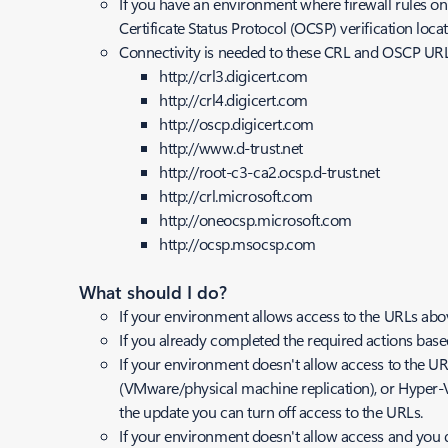
If you have an environment where firewall rules onl
Certificate Status Protocol (OCSP) verification locat
Connectivity is needed to these CRL and OSCP URL
http://crl3.digicert.com
http://crl4.digicert.com
http://oscp.digicert.com
http://www.d-trust.net
http://root-c3-ca2.ocsp.d-trust.net
http://crl.microsoft.com
http://oneocsp.microsoft.com
http://ocsp.msocsp.com
What should I do?
If your environment allows access to the URLs abov
If you already completed the required actions bas
If your environment doesn't allow access to the UR
(VMware/physical machine replication), or Hyper-V 
the update you can turn off access to the URLs.
If your environment doesn't allow access and you 