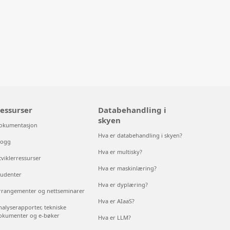
essurser
Databehandling i
skyen
okumentasjon
Hva er databehandling i skyen?
logg
Hva er multisky?
tviklerressurser
Hva er maskinlæring?
tudenter
Hva er dyplæring?
rrangementer og nettseminarer
Hva er AIaaS?
nalyserapporter, tekniske
okumenter og e-bøker
Hva er LLM?