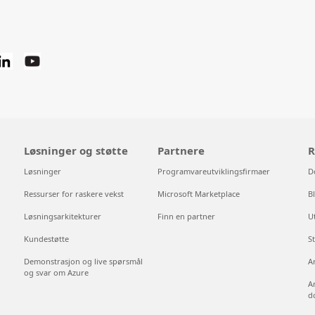
Løsninger og støtte
Partnere
R
Løsninger
Programvareutviklingsfirmaer
D
Ressurser for raskere vekst
Microsoft Marketplace
B
Løsningsarkitekturer
Finn en partner
U
Kundestøtte
S
Demonstrasjon og live spørsmål
A
og svar om Azure
A
d