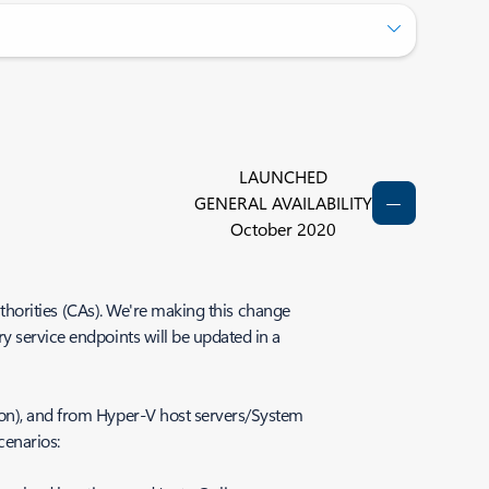
LAUNCHED
GENERAL AVAILABILITY
October 2020
Authorities (CAs). We're making this change
ry service endpoints will be updated in a
ion), and from Hyper-V host servers/System
cenarios: