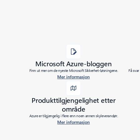
Microsoft Azure-bloggen
Finn ut mer om de nyeste Microsoft Sikkerhet-løsningene.
Få svar
Mer informasjon
Added to roadmap:
10/13/2020
|
Produkttilgjengelighet etter
Last modified:
10/13/2020
Share
område
Azure er tilgjengelig i flere enn noen annen skyleverandør.
Mer informasjon