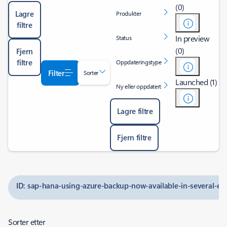
(0)
Lagre
Produkter
filtre
In preview
Status
(0)
Fjern
filtre
Oppdateringstype
Filter
Sorter
Launched (1)
Ny eller oppdatert
Lagre filtre
Fjern filtre
ID: sap-hana-using-azure-backup-now-available-in-several-eu
Sorter etter