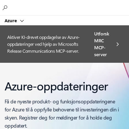
Microsoft
Azure
Utforsk
Aktiver KI-drevet oppdagelse av Azure-
MRC
oppdateringer ved hjelp av Microsofts
MCP-
Release Communications MCP-server.
server
Azure-oppdateringer
Få de nyeste produkt- og funksjonsoppdateringene
for Azure til å oppfylle behovene til investeringen din i
skyen. Registrer deg for meldinger for å holde deg
oppdatert.