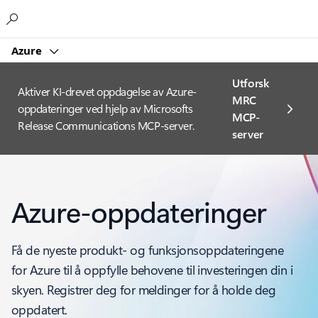
Microsoft
Azure
Utforsk
Aktiver KI-drevet oppdagelse av Azure-
MRC
oppdateringer ved hjelp av Microsofts
MCP-
Release Communications MCP-server.
server
Azure-oppdateringer
Få de nyeste produkt- og funksjonsoppdateringene
for Azure til å oppfylle behovene til investeringen din i
skyen. Registrer deg for meldinger for å holde deg
oppdatert.