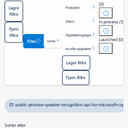
(0)
Lagre
Produkter
filtre
In preview (1)
Status
Fjern
filtre
Oppdateringstype
Launched (0)
Filter
Sorter
Ny eller oppdatert
Lagre filtre
Fjern filtre
ID: public-preview-speaker-recognition-api-for-microsoft-cogni
Sorter etter