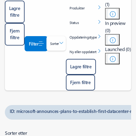
(1)
Lagre
Produkter
filtre
In preview
Status
(0)
Fjern
filtre
Oppdateringstype
Filter
Sorter
Launched (0)
Ny eller oppdatert
Lagre filtre
Fjern filtre
ID: microsoft-announces-plans-to-establish-first-datacenter-re
Sorter etter