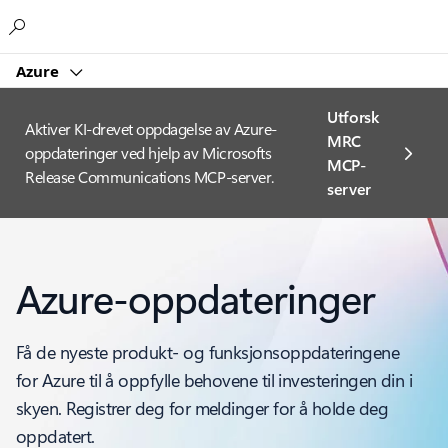
Microsoft
Azure
Utforsk
Aktiver KI-drevet oppdagelse av Azure-
MRC
oppdateringer ved hjelp av Microsofts
MCP-
Release Communications MCP-server.
server
Azure-oppdateringer
Få de nyeste produkt- og funksjonsoppdateringene
for Azure til å oppfylle behovene til investeringen din i
skyen. Registrer deg for meldinger for å holde deg
oppdatert.