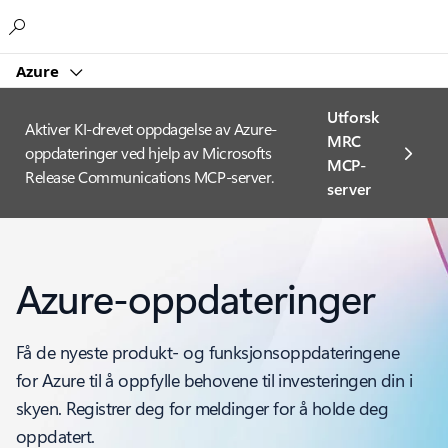
Microsoft
Azure
Utforsk
Aktiver KI-drevet oppdagelse av Azure-
MRC
oppdateringer ved hjelp av Microsofts
MCP-
Release Communications MCP-server.
server
Azure-oppdateringer
Få de nyeste produkt- og funksjonsoppdateringene
for Azure til å oppfylle behovene til investeringen din i
skyen. Registrer deg for meldinger for å holde deg
oppdatert.