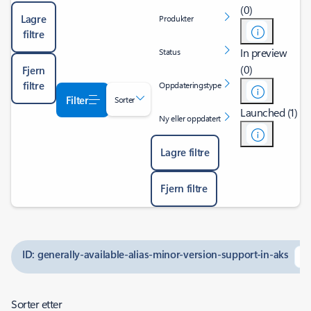
(0)
Lagre
Produkter
filtre
In preview
Status
(0)
Fjern
filtre
Oppdateringstype
Filter
Sorter
Launched (1)
Ny eller oppdatert
Lagre filtre
Fjern filtre
ID: generally-available-alias-minor-version-support-in-aks
Sorter etter