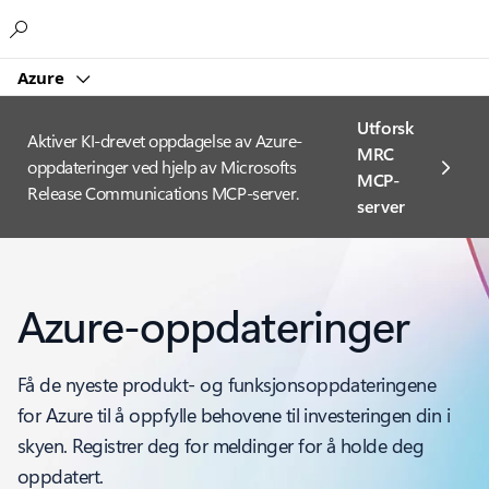
Microsoft
Azure
Utforsk
Aktiver KI-drevet oppdagelse av Azure-
MRC
oppdateringer ved hjelp av Microsofts
MCP-
Release Communications MCP-server.
server
Azure-oppdateringer
Få de nyeste produkt- og funksjonsoppdateringene
for Azure til å oppfylle behovene til investeringen din i
skyen. Registrer deg for meldinger for å holde deg
oppdatert.