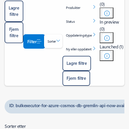
(0)
Lagre
Produkter
filtre
In preview
Status
(0)
Fjern
filtre
Oppdateringstype
Filter
Sorter
Launched (1)
Ny eller oppdatert
Lagre filtre
Fjern filtre
ID: bulkexecutor-for-azure-cosmos-db-gremlin-api-now-availa
Sorter etter