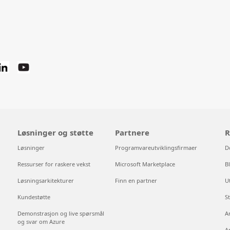
Løsninger og støtte
Partnere
R
Løsninger
Programvareutviklingsfirmaer
D
Ressurser for raskere vekst
Microsoft Marketplace
B
Løsningsarkitekturer
Finn en partner
U
Kundestøtte
S
Demonstrasjon og live spørsmål
A
og svar om Azure
A