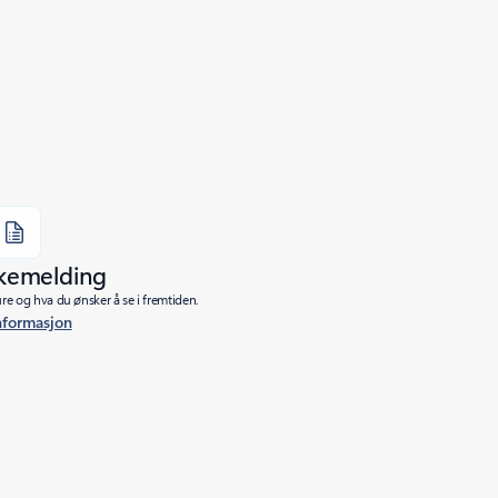
akemelding
re og hva du ønsker å se i fremtiden.
nformasjon