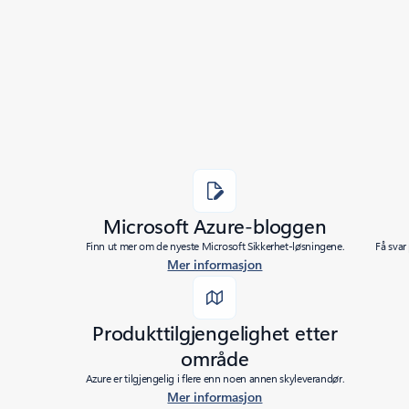
Added to roadmap:
09/24/2018
|
Last modified:
09/24/2018
Share
Microsoft Azure-bloggen
Finn ut mer om de nyeste Microsoft Sikkerhet-løsningene.
Få svar
Mer informasjon
Produkttilgjengelighet etter
område
Azure er tilgjengelig i flere enn noen annen skyleverandør.
Mer informasjon