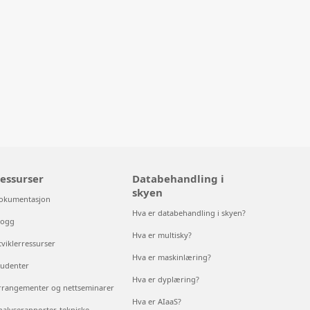
essurser
Databehandling i
skyen
okumentasjon
Hva er databehandling i skyen?
logg
Hva er multisky?
tviklerressurser
Hva er maskinlæring?
tudenter
Hva er dyplæring?
rrangementer og nettseminarer
Hva er AIaaS?
nalyserapporter, tekniske