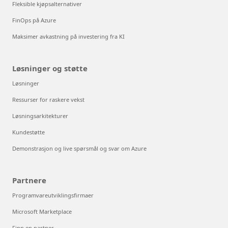
Fleksible kjøpsalternativer
FinOps på Azure
Maksimer avkastning på investering fra KI
Løsninger og støtte
Løsninger
Ressurser for raskere vekst
Løsningsarkitekturer
Kundestøtte
Demonstrasjon og live spørsmål og svar om Azure
Partnere
Programvareutviklingsfirmaer
Microsoft Marketplace
Finn en partner