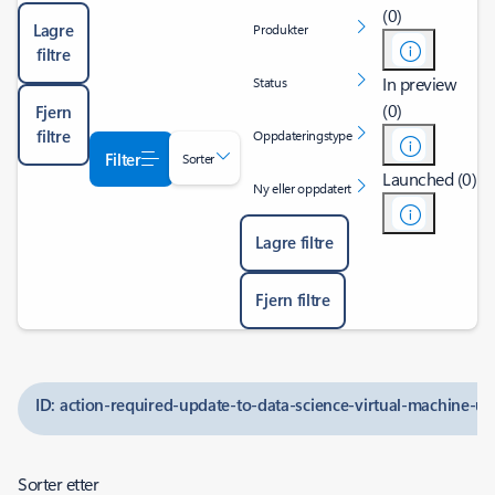
(0)
Lagre
Produkter
filtre
In preview
Status
(0)
Fjern
filtre
Oppdateringstype
Filter
Sorter
Launched (0)
Ny eller oppdatert
Lagre filtre
Fjern filtre
ID: action-required-update-to-data-science-virtual-machine-u
Sorter etter