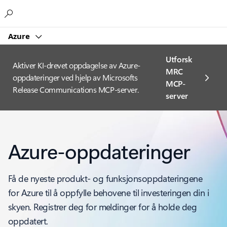
Microsoft
Azure
Utforsk
Aktiver KI-drevet oppdagelse av Azure-
MRC
oppdateringer ved hjelp av Microsofts
MCP-
Release Communications MCP-server.
server
Azure-oppdateringer
Få de nyeste produkt- og funksjonsoppdateringene
for Azure til å oppfylle behovene til investeringen din i
skyen. Registrer deg for meldinger for å holde deg
oppdatert.