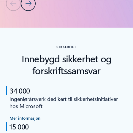
Forrige lysbilde
Neste lysbilde
Tilbake til faner
Tilbake til navigasjonskontroller for karusell
SIKKERHET
Innebygd sikkerhet og
forskriftssamsvar
34 000
Ingeniørårsverk dedikert til sikkerhetsinitiativer
hos Microsoft.
Mer informasjon
15 000