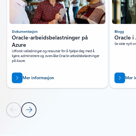
Dokumentasjon
Blogg
Oracle-arbeidsbelastninger på
Oracle i
Azure
Se siste nytt 
Utforsk veiledninger og ressurser for å hjelpe deg med å
kjøre, administrere og overvåke Oracle-arbeidsbelastninger
på Azure.
Mer informasjon
Mer i
Forrige lysbilde
Neste lysbilde
Tilbake til faner
Tilbake til delen Ressurser – Faneinndeling for læring