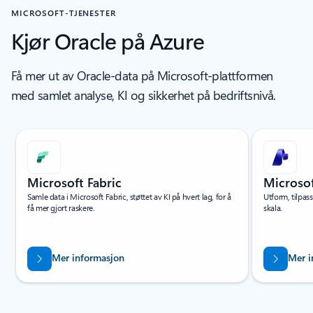
MICROSOFT-TJENESTER
Kjør Oracle på Azure
Få mer ut av Oracle-data på Microsoft-plattformen
med samlet analyse, KI og sikkerhet på bedriftsnivå.
Viser lysbilde 1 av 8
Microsoft Fabric
Microso
Samle data i Microsoft Fabric, støttet av KI på hvert lag, for å
Utform, tilpas
få mer gjort raskere.
skala.
Mer informasjon
Mer i