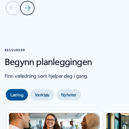
Forrige lysbilde
Neste lysbilde
Tilbake til navigasjonskontroller for karusell
RESSURSER
Begynn planleggingen
Finn veiledning som hjelper deg i gang.
Læring
Verktøy
Nyheter
Lysbildeindikator {0} {1}