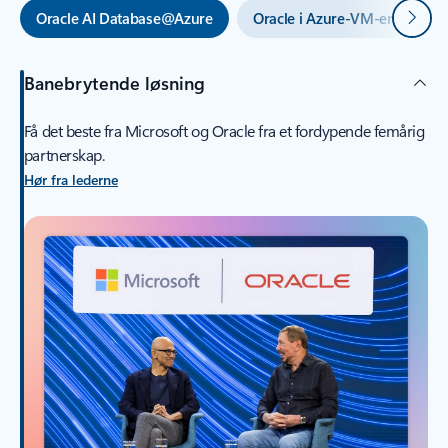
Neste
Oracle AI Database@Azure
Oracle i Azure-VM-er
M
Banebrytende løsning
Få det beste fra Microsoft og Oracle fra et fordypende femårig
partnerskap.
Hør fra lederne