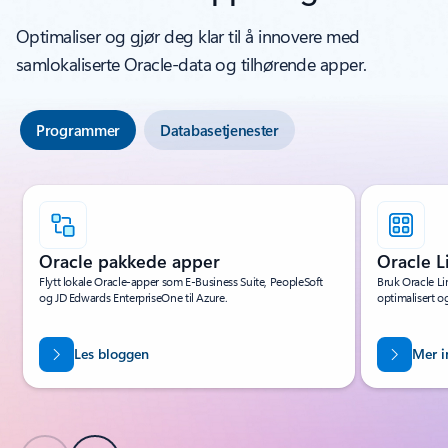
Optimaliser og gjør deg klar til å innovere med
samlokaliserte Oracle-data og tilhørende apper.
Programmer
Databasetjenester
Viser lysbilde 1 av 6
Oracle pakkede apper
Oracle L
Flytt lokale Oracle-apper som E-Business Suite, PeopleSoft
Bruk Oracle Li
og JD Edwards EnterpriseOne til Azure.
optimalisert og
Les bloggen
Mer i